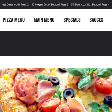
Street Dartmouth Press 2 | 80 Hogan Court Bedford Press 3 | 59 Damascus Rd, Bedford Press 4 |
Pizza Menu
Main Menu
Specials
Sauces