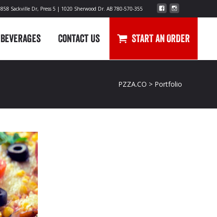
 858 Sackville Dr, Press 5 | 1020 Sherwood Dr. AB 780-570-355
Beverages
Contact Us
START AN ORDER
PZZA.CO
>
Portfolio